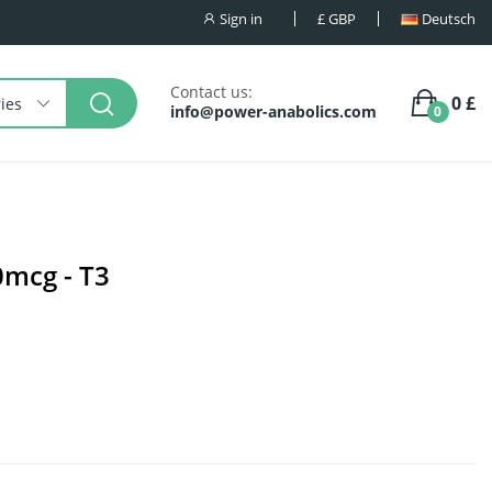
Sign in
£
GBP
Deutsch
Contact us:
0 £
ries
info@power-anabolics.com
0
mcg - T3