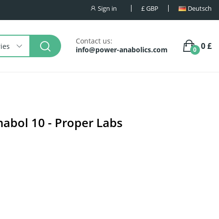
Sign in
£
GBP
Deutsch
Contact us:
0 £
ries
info@power-anabolics.com
0
nabol 10 - Proper Labs