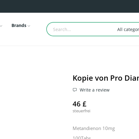
Brands
All catego
Kopie von Pro Dia
Write a review
46 £
steuerfrei
Metandienon 10mg
100Tabs