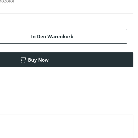
nozolol
In Den Warenkorb
Buy Now