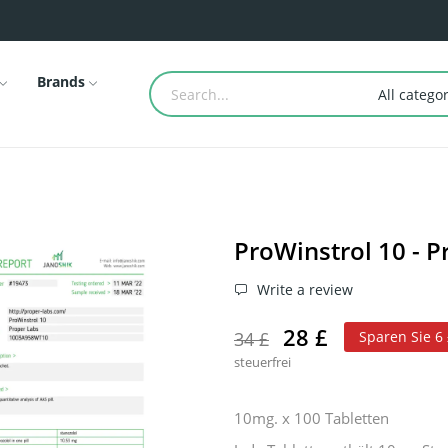
Brands
All catego
ProWinstrol 10 - P
Write a review
28 £
34 £
Sparen Sie 6
steuerfrei
10mg. x 100 Tabletten