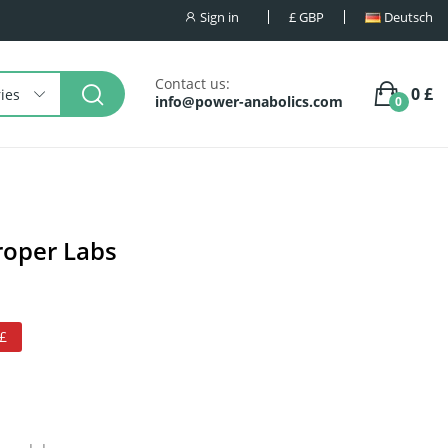
Sign in
£
GBP
Deutsch
Contact us:
0 £
ries
info@power-anabolics.com
0
roper Labs
 £