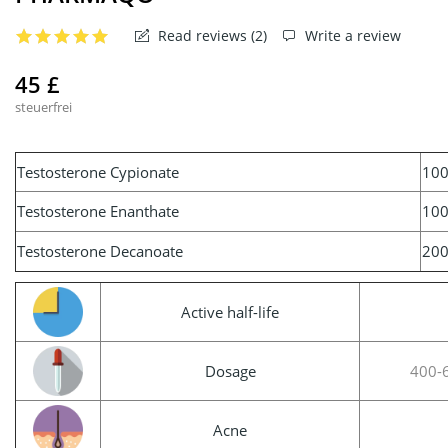
Read reviews (
2
)
Write a review
45 £
steuerfrei
Testosterone Cypionate
100
Testosterone Enanthate
100
Testosterone Decanoate
200
Active half-life
Dosage
400-
Acne