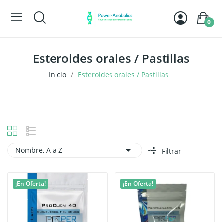
0
Esteroides orales / Pastillas
Inicio
Esteroides orales / Pastillas

Nombre, A a Z
Filtrar
¡En Oferta!
¡En Oferta!