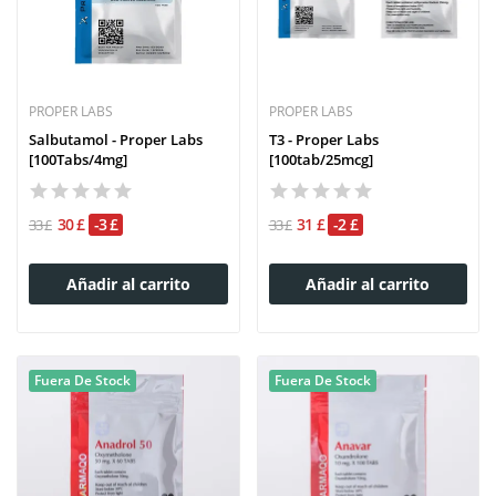
PROPER LABS
PROPER LABS
Salbutamol - Proper Labs
T3 - Proper Labs
[100Tabs/4mg]
[100tab/25mcg]
30 £
-3 £
31 £
-2 £
33 £
33 £
Añadir al carrito
Añadir al carrito
Fuera De Stock
Fuera De Stock