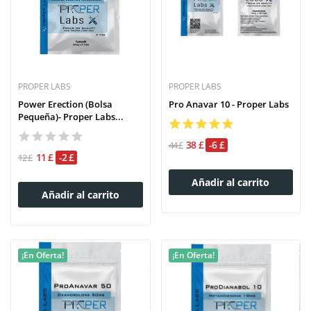
PROPER LABS
PROPER LABS
Power Erection (bolsa
Pro Anavar 10 - Proper Labs
Pequeña)- Proper Labs...
38 £
-6 £
44 £
11 £
-2 £
12 £
Añadir al carrito
Añadir al carrito
¡En Oferta!
¡En Oferta!