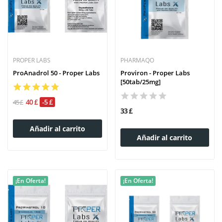
PROPER LABS
PHARMAQO
ProAnadrol 50 - Proper Labs
Proviron - Proper Labs
[50tab/25mg]
40 £
-5 £
45 £
33 £
Añadir al carrito
Añadir al carrito
¡En Oferta!
¡En Oferta!