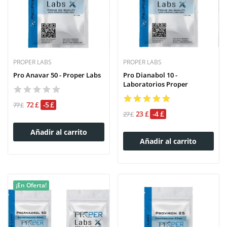
PROPER LABS
PROPER LABS
Pro Anavar 50 - Proper Labs
Pro Dianabol 10 -
Laboratorios Proper
72 £
-5 £
77 £
23 £
-4 £
27 £
Añadir al carrito
Añadir al carrito
¡En Oferta!