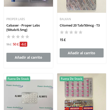
PROPER LABS
BALKAN
Cabaser - Proper Labs
Citomed 20 Tab/50mcg - T3
[50tab/0.5mg]
15 £
50 £
-6 £
56 £
Añadir al carrito
Añadir al carrito
Fuera De Stock
Fuera De Stock