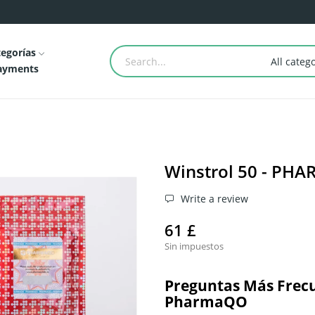
egorías
All categ
Payments
Winstrol 50 - PH
Write a review
61 £
Sin impuestos
Preguntas Más Frecu
PharmaQO