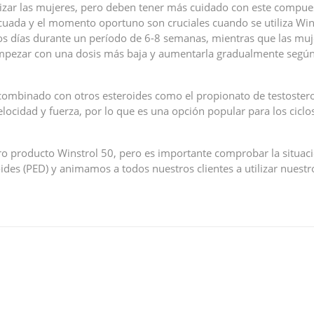
lizar las mujeres, pero deben tener más cuidado con este compues
ecuada y el momento oportuno son cruciales cuando se utiliza Win
 días durante un período de 6-8 semanas, mientras que las muj
mpezar con una dosis más baja y aumentarla gradualmente según 
 combinado con otros esteroides como el propionato de testostero
locidad y fuerza, por lo que es una opción popular para los ciclo
o producto Winstrol 50, pero es importante comprobar la situació
des (PED) y animamos a todos nuestros clientes a utilizar nuest