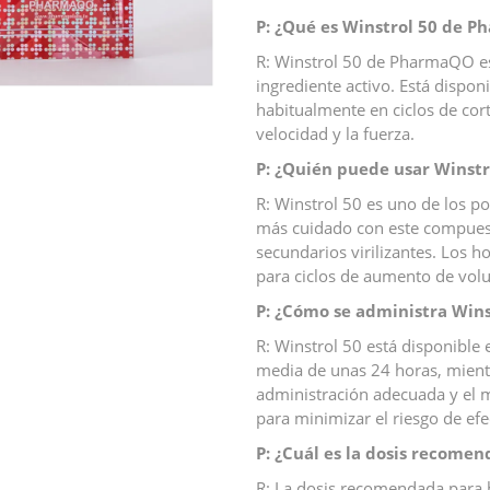
P: ¿Qué es Winstrol 50 de 
R: Winstrol 50 de PharmaQO es
ingrediente activo. Está dispon
habitualmente en ciclos de cor
velocidad y la fuerza.
P: ¿Quién puede usar Winstr
R: Winstrol 50 es uno de los p
más cuidado con este compuesto
secundarios virilizantes. Los
para ciclos de aumento de vol
P: ¿Cómo se administra Wins
R: Winstrol 50 está disponible 
media de unas 24 horas, mientr
administración adecuada y el 
para minimizar el riesgo de ef
P: ¿Cuál es la dosis recome
R: La dosis recomendada para 