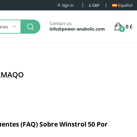
Sign in
£
GBP
Español
Contact us:
0 £
ories
info@power-anabolic.com
0
ARMAQO
entes (FAQ) Sobre Winstrol 50 Por