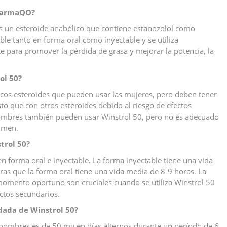
PharmaQO?
 un esteroide anabólico que contiene estanozolol como
ible tanto en forma oral como inyectable y se utiliza
te para promover la pérdida de grasa y mejorar la potencia, la
ol 50?
ocos esteroides que pueden usar las mujeres, pero deben tener
 que con otros esteroides debido al riesgo de efectos
 hombres también pueden usar Winstrol 50, pero no es adecuado
umen.
trol 50?
en forma oral e inyectable. La forma inyectable tiene una vida
as que la forma oral tiene una vida media de 8-9 horas. La
momento oportuno son cruciales cuando se utiliza Winstrol 50
ectos secundarios.
ndada de Winstrol 50?
hombres es de 50 mg en días alternos durante un período de 6