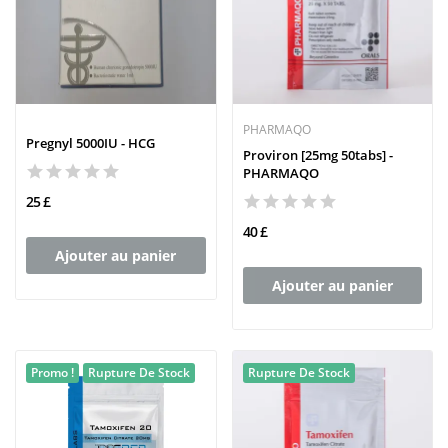
PHARMAQO
Pregnyl 5000IU - HCG
Proviron [25mg 50tabs] -
PHARMAQO
25 £
40 £
Ajouter au panier
Ajouter au panier
Promo !
Rupture De Stock
Rupture De Stock