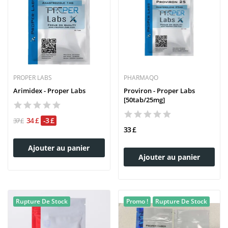
PROPER LABS
PHARMAQO
Arimidex - Proper Labs
Proviron - Proper Labs
[50tab/25mg]
34 £
-3 £
37 £
33 £
Ajouter au panier
Ajouter au panier
Rupture De Stock
Promo !
Rupture De Stock