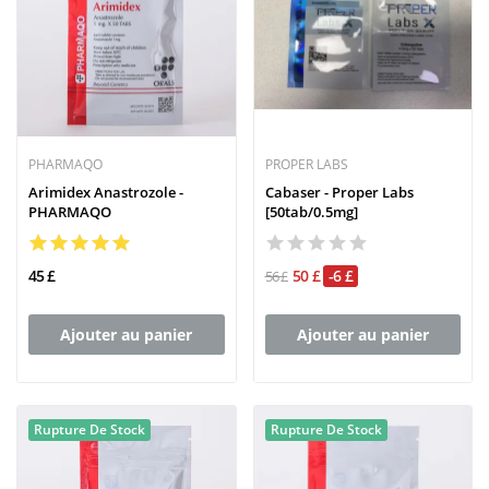
PHARMAQO
PROPER LABS
Arimidex Anastrozole -
Cabaser - Proper Labs
PHARMAQO
[50tab/0.5mg]
45 £
50 £
-6 £
56 £
Ajouter au panier
Ajouter au panier
Rupture De Stock
Rupture De Stock