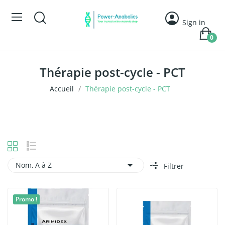
Sign in
0
Thérapie post-cycle - PCT
Accueil
Thérapie post-cycle - PCT

Nom, A à Z
Filtrer
Promo !