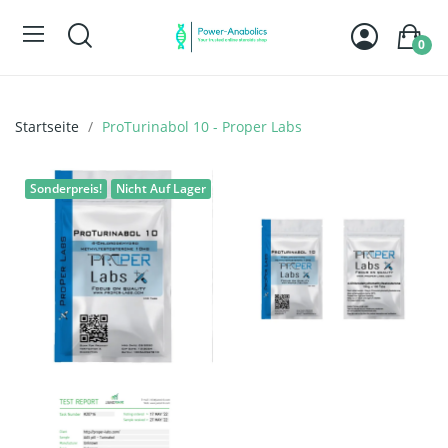
0
Startseite
ProTurinabol 10 - Proper Labs
Sonderpreis!
Nicht Auf Lager