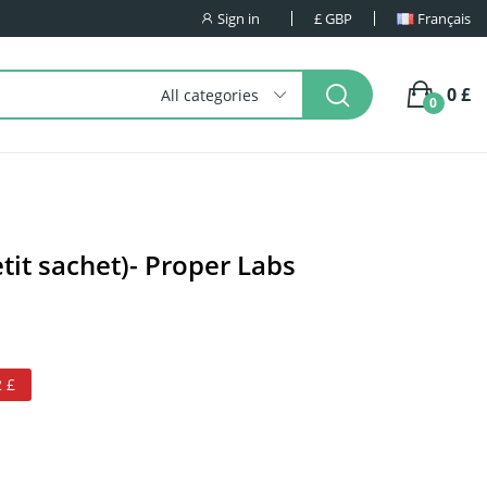
Sign in
£
GBP
Français
0 £
All categories
0
tit sachet)- Proper Labs
 £