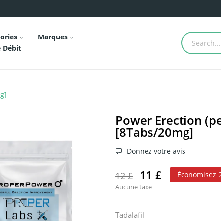
ories
Marques
e Débit
mg]
Power Erection (pe
[8Tabs/20mg]
Donnez votre avis
11 £
12 £
Économisez 2
Aucune taxe
Tadalafil