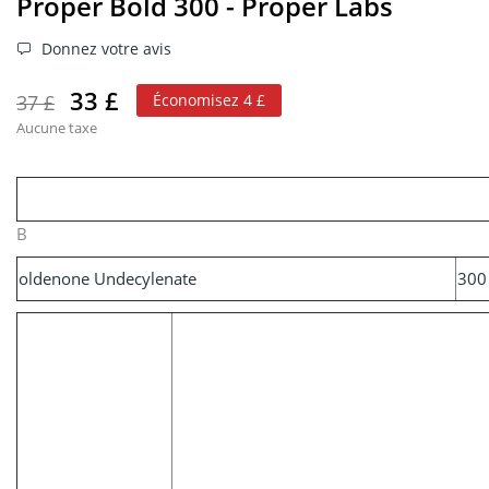
Proper Bold 300 - Proper Labs
Donnez votre avis
33 £
37 £
Économisez 4 £
Aucune taxe
B
oldenone Undecylenate
300