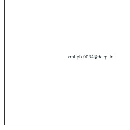
xml-ph-0034@deepl.int